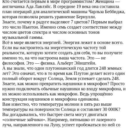
Кто считается первым в мире программистом? Женщина —
англичанка Ада Лавлэйс. В середине 19 века она составила
план операций для аналитической машины Чарльза Беббиджа,
которая позволяла решить уравнение Бернулли.
Знаете, почему в радуге выделяют 7 цветов? Первым выбрал
это число Ньютон. Именно семь создает соответствие между
числом цветов спектра и числом основных тонов
музыкальной гаммы.
Всё в мире является энергией. Энергия лежит в основе всего.
Если вы настроитесь на энергетическую частоту той
реальности, которую хотите создать для себя, то вы получите
именно то, на что настроена ваша частота. Это — не
философия. Это — физика. Альберт Эйнштейн.
А вы знали, что один плутонианский год длится 248 земных
лет? Это означат, что в то время как Плутон делает всего один
полный оборот вокруг Солнца, Земля успевает сделать 248.
Знаете, как можно превратить наушники в микрофон? Просто
нужно подключить обычные наушники ко входу микрофона, и
их можно использовать как микрофон. Ведь упрощённо
конструкция наушников и микрофона одинакова.
Вам известно, что температура молнии в пять раз выше
температуры на поверхности Солнца и составляет 30 000К?
Вы догадывались, что быстрее света могут двигаться
«солнечные зайчики». Например, пятнышко от лазерного
луча, направленного на Луну, успеет пробежаться по ней со