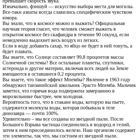
превышает скорость звука.
Изначально, фэншуй — искусство выбора места для могилы.
Все-таки азиаты всегда славились специфическим чувством
юмора.
Вы знали, что в космосе можно и выжить? Официальная
научная теория гласит, что человек сможет выжить в
открытом космосе без скафандра в течение 90 секунд, если
немедленно выдохнет весь воздух из легких.
Если в воду добавить сахар, то яйцо не будет в ней тонуть, а
будет плавать.
Вы знаете, что Солнце составляет 99,8 процентов массы
Солнечной системы? Все остальные планеты, спутники,
астероида и другие материи, включая всех людей на Земле
вмещаются в оставшиеся 0,2 процента.
Вы знаете, что такое эффект Мпембы? Явление в 1963 году
обнаружил танзанийский школьник Эрасто Мпемба. Мальчик
заметил, что горячая вода подвержена замерзанию в
морозильнике быстрее, чем холодная.
Вероятность того, что в стакане воды, которую вы пьете,
содержится молекула воды, которая побывала в теле
динозавра — почти 100%.
Удивительно – мы все созданы из звездной пыли. После
Большого Взрыва частицы соединились в водород и гелий,
затем к ним присоединилось железо. Наш организм содержит
эти элементы, так что, мы состоим из звездной пыли.