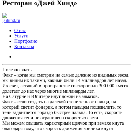
Ресторан «Джей Хинд»
jaihind.ru
О нас
Услуги
Портфолио
Контакты
Полезно знать
Факт – когда мы смотрим на самые далекие из видимых звезд,
мы видим их такими, какими были 14 миллиардов лет назад.
Их свет, летящий в пространстве со скоростью 300 000 км/сек
долетает до нас через многие миллиарды лет.
На Сатурне и Юпитере идут дожди из алмазов.
Факт – если создать на далекой стене тень от пальца, на
который светит фонарик, а потом пальцем пошевелить, то
тень задвигается гораздо быстрее пальца. То есть, скорость
движения тени не ограничена скоростью света.
Мы можем слышать характерный щелчок при взмахе кнута
благодаря тому, что скорость движения кончика кнута